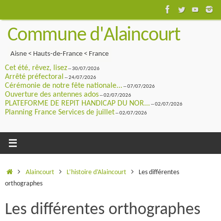
Passer
au
Commune d'Alaincourt
contenu
Aisne < Hauts-de-France < France
Cet été, rêvez, lisez
-- 30/07/2026
Arrêté préfectoral
-- 24/07/2026
Cérémonie de notre fête nationale...
-- 07/07/2026
Ouverture des antennes ados
-- 02/07/2026
PLATEFORME DE REPIT HANDICAP DU NOR...
-- 02/07/2026
Planning France Services de juillet
-- 02/07/2026
Accueil
Alaincourt
L’histoire d’Alaincourt
Les différentes
orthographes
Les différentes orthographes