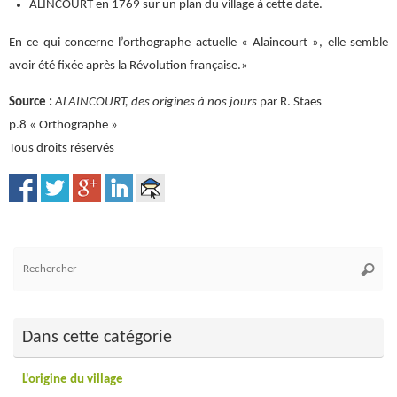
ALINCOURT en 1769 sur un plan du village à cette date.
En ce qui concerne l’orthographe actuelle « Alaincourt », elle semble
avoir été fixée après la Révolution française.»
Source :
ALAINCOURT, des origines à nos jours
par R. Staes
p.8 « Orthographe »
Tous droits réservés
Re
Reche
po
:
Dans cette catégorie
L'origine du village