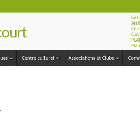
Cet 
Arrê
ourt
Céré
Ouve
PLA
Plan
ques
Centre culturel
Associations et Clubs
Comm
.