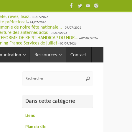
été, rêvez, lisez
-- 30/07/2026
té préfectoral
-- 24/07/2026
monie de notre fête nationale...
-- 07/07/2026
rture des antennes ados
-- 02/07/2026
TEFORME DE REPIT HANDICAP DU NOR...
-- 02/07/2026
ning France Services de juillet
-- 02/07/2026
unication
Ressources
Contact
Recherche
Rechercher
pour
:
Dans cette catégorie
Liens
Plan du site