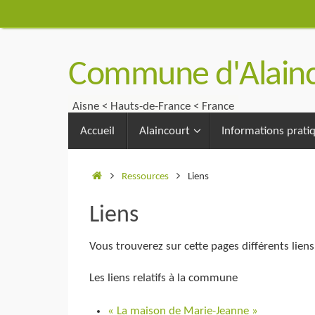
Passer
au
contenu
Commune d'Alainc
Aisne < Hauts-de-France < France
Passer
Accueil
Alaincourt
Informations prati
au
contenu
Accueil
Ressources
Liens
Liens
Vous trouverez sur cette pages différents liens
Les liens relatifs à la commune
« La maison de Marie-Jeanne »