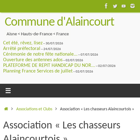
Passer
au
Commune d'Alaincourt
contenu
Aisne < Hauts-de-France < France
Cet été, rêvez, lisez
-- 30/07/2026
Arrêté préfectoral
-- 24/07/2026
Cérémonie de notre fête nationale...
-- 07/07/2026
Ouverture des antennes ados
-- 02/07/2026
PLATEFORME DE REPIT HANDICAP DU NOR...
-- 02/07/2026
Planning France Services de juillet
-- 02/07/2026
Accueil
Associations et Clubs
Association « Les chasseurs Alaincourtois »
Association « Les chasseurs
Alaincourtois »