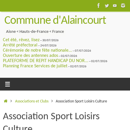
Passer
au
Commune d'Alaincourt
contenu
Aisne < Hauts-de-France < France
Cet été, rêvez, lisez
-- 30/07/2026
Arrêté préfectoral
-- 24/07/2026
Cérémonie de notre fête nationale...
-- 07/07/2026
Ouverture des antennes ados
-- 02/07/2026
PLATEFORME DE REPIT HANDICAP DU NOR...
-- 02/07/2026
Planning France Services de juillet
-- 02/07/2026
Accueil
Associations et Clubs
Association Sport Loisirs Culture
Association Sport Loisirs
Culture