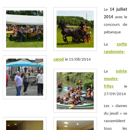
Le
14 juillet
2014
avec le
concours de
pétanque
La
sortie
randonnée-
canoë
le 15/08/2014
La
soirée
moules-
frites
le
27/09/2014
Les « dames
du jeudi » se
rassemblent
tous les