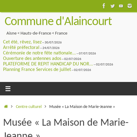
Passer
au
Commune d'Alaincourt
contenu
Aisne < Hauts-de-France < France
Cet été, rêvez, lisez
-- 30/07/2026
Arrêté préfectoral
-- 24/07/2026
Cérémonie de notre fête nationale...
-- 07/07/2026
Ouverture des antennes ados
-- 02/07/2026
PLATEFORME DE REPIT HANDICAP DU NOR...
-- 02/07/2026
Planning France Services de juillet
-- 02/07/2026
Accueil
Centre culturel
Musée « La Maison de Marie-Jeanne »
Musée « La Maison de Marie-
Jeanne »