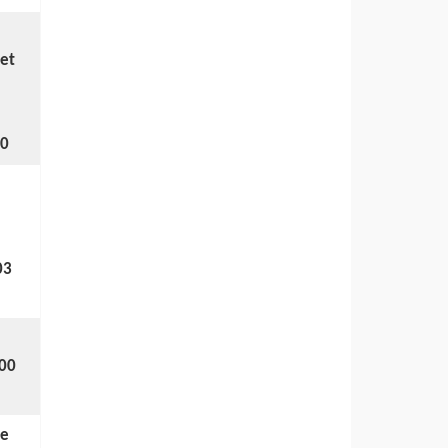
 et
00
03
h00
de