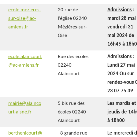
ecole.mezieres-
20 rue de
Admissions
:
sur-oise@ac-
l’église 02240
mardi 28 mai
amiens.fr
Mézières-sur-
vendredi 31
Oise
mai 2024
de
16h45 à 18h
ecole.alaincourt
Rue des écoles
Admissions :
@ac-amiens.fr
02240
Lundi 27 mai
Alaincourt
2024
Ou sur
rendez-vous 
23 07 75 39
mairie@alainco
5 bis rue des
Les mardis et
urt-aisne.fr
écoles 02240
jeudis de 14
Alaincourt
à 18h00
berthenicourt@
8 grande rue
Le mercredi 