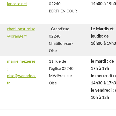
laposte.net
02240
14h00 à 19h
BERTHENICOUR
T
chatillonsuroise
Grand’rue
Le Mardis et
@orange.fr
02240
jeudis: de
Châtillon-sur-
18h00 à 19h
Oise
mairie.mezieres
11 rue de
le mardi : de
-
l’église 02240
17h à 19h
oise@wanadoo.
Mézières-sur-
le mercredi :
fr
Oise
14h30 à 17h
le vendredi :
10h à 12h