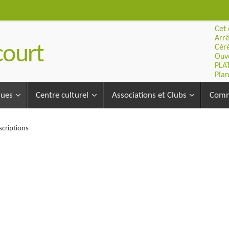
Cet 
Arrê
ourt
Céré
Ouve
PLA
Plan
ques
Centre culturel
Associations et Clubs
Comm
scriptions