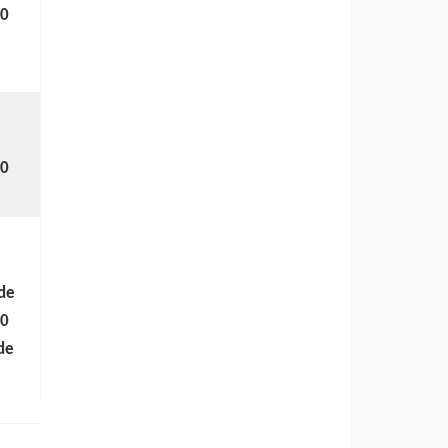
00
30
 de
30
 de