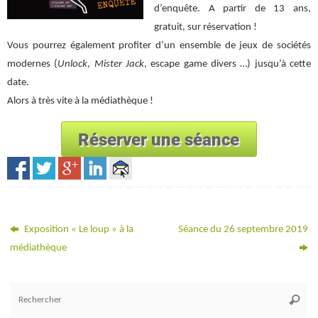
d’enquête. A partir de 13 ans,
gratuit, sur réservation !
Vous pourrez également profiter d’un ensemble de jeux de sociétés
modernes (
Unlock
,
Mister Jack
, escape game divers …) jusqu’à cette
date.
Alors à très vite à la médiathèque !
Exposition « Le loup » à la
Séance du 26 septembre 2019
médiathèque
Re
Reche
po