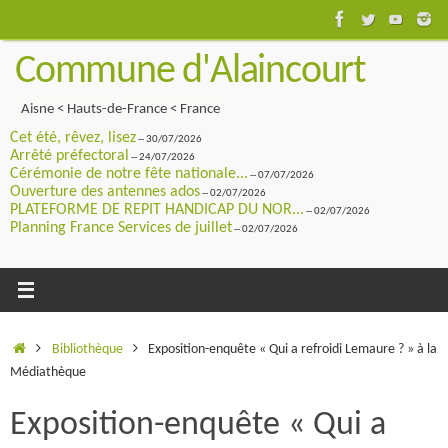
Passer
au
Commune d'Alaincourt
contenu
Aisne < Hauts-de-France < France
Cet été, rêvez, lisez
-- 30/07/2026
Arrêté préfectoral
-- 24/07/2026
Cérémonie de notre fête nationale...
-- 07/07/2026
Ouverture des antennes ados
-- 02/07/2026
PLATEFORME DE REPIT HANDICAP DU NOR...
-- 02/07/2026
Planning France Services de juillet
-- 02/07/2026
Accueil
Bibliothèque
Exposition-enquête « Qui a refroidi Lemaure ? » à la
Médiathèque
Exposition-enquête « Qui a