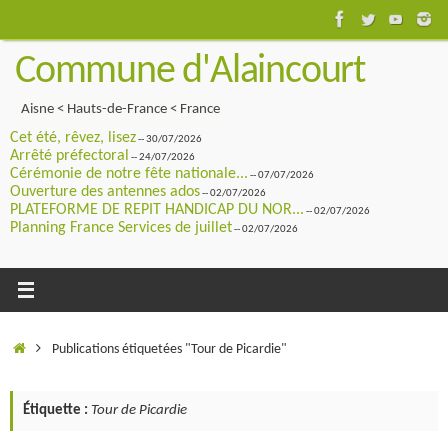
Passer
au
Commune d'Alaincourt
contenu
Aisne < Hauts-de-France < France
Cet été, rêvez, lisez
-- 30/07/2026
Arrêté préfectoral
-- 24/07/2026
Cérémonie de notre fête nationale...
-- 07/07/2026
Ouverture des antennes ados
-- 02/07/2026
PLATEFORME DE REPIT HANDICAP DU NOR...
-- 02/07/2026
Planning France Services de juillet
-- 02/07/2026
Accueil
Publications étiquetées "Tour de Picardie"
Étiquette :
Tour de Picardie