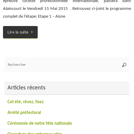
épreuve cycliste professionnelle internationale, passera dans
Alaincourt le Vendredi 15 Mai 2015 . Retrouvez ci-joint le programme
complet de l’étape: Etape 1 – Aisne
Lire la suite
Re
Reche
po
:
Articles récents
Cet été, rêvez, lisez
Arrêté préfectoral
Cérémonie de notre fête nationale