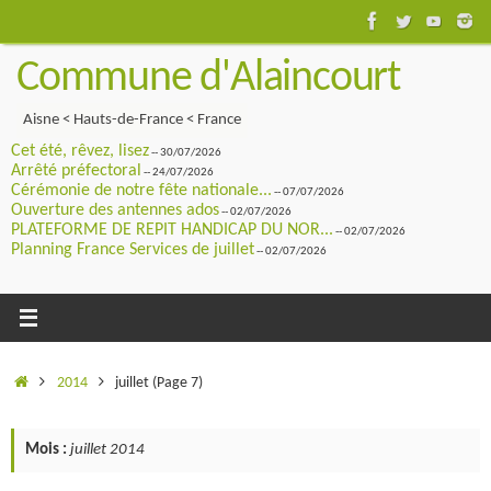
Passer
au
Commune d'Alaincourt
contenu
Aisne < Hauts-de-France < France
Cet été, rêvez, lisez
-- 30/07/2026
Arrêté préfectoral
-- 24/07/2026
Cérémonie de notre fête nationale...
-- 07/07/2026
Ouverture des antennes ados
-- 02/07/2026
PLATEFORME DE REPIT HANDICAP DU NOR...
-- 02/07/2026
Planning France Services de juillet
-- 02/07/2026
Accueil
2014
juillet
(Page 7)
Mois :
juillet 2014