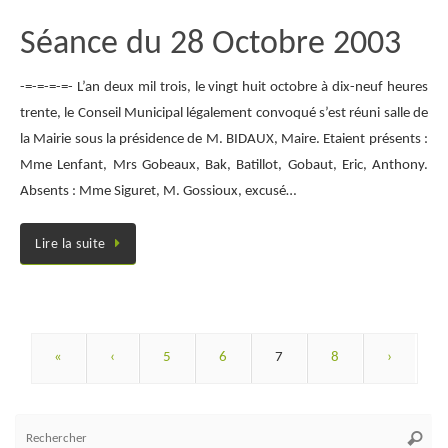
Séance du 28 Octobre 2003
-=-=-=-=- L’an deux mil trois, le vingt huit octobre à dix-neuf heures
trente, le Conseil Municipal légalement convoqué s’est réuni salle de
la Mairie sous la présidence de M. BIDAUX, Maire. Etaient présents :
Mme Lenfant, Mrs Gobeaux, Bak, Batillot, Gobaut, Eric, Anthony.
Absents : Mme Siguret, M. Gossioux, excusé…
Lire la suite
«
‹
5
6
7
8
›
Re
Reche