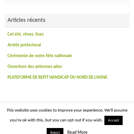
po
:
Articles récents
Cet été, rêvez, lisez
Arrêté préfectoral
Cérémonie de notre fête nationale
Ouverture des antennes ados
PLATEFORME DE REPIT HANDICAP DU NORD DE L’AISNE
This website uses cookies to improve your experience. We'll assume
you're ok with this, but you can opt-out if you wish.
Accept
Read More
Reject