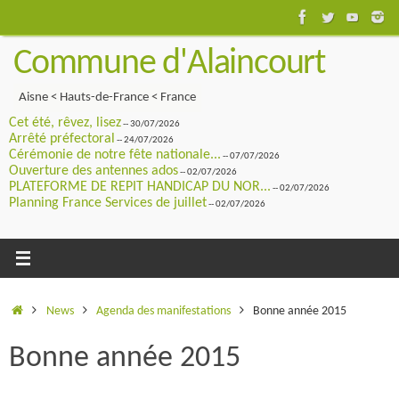
Passer
au
Commune d'Alaincourt
contenu
Aisne < Hauts-de-France < France
Cet été, rêvez, lisez
-- 30/07/2026
Arrêté préfectoral
-- 24/07/2026
Cérémonie de notre fête nationale...
-- 07/07/2026
Ouverture des antennes ados
-- 02/07/2026
PLATEFORME DE REPIT HANDICAP DU NOR...
-- 02/07/2026
Planning France Services de juillet
-- 02/07/2026
Accueil
News
Agenda des manifestations
Bonne année 2015
Bonne année 2015