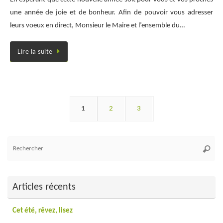
une année de joie et de bonheur. Afin de pouvoir vous adresser
leurs voeux en direct, Monsieur le Maire et l’ensemble du…
Lire la suite
1
2
3
Re
Reche
po
:
Articles récents
Cet été, rêvez, lisez