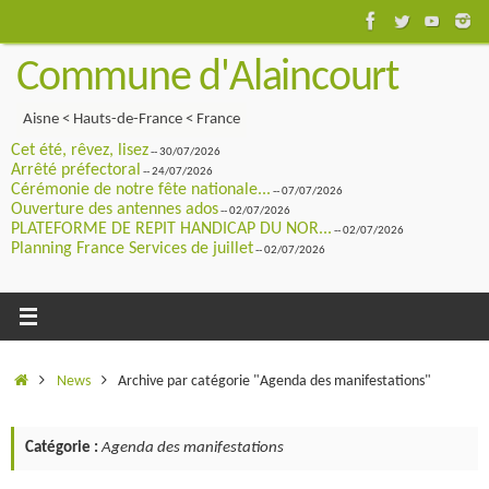
Passer
au
Commune d'Alaincourt
contenu
Aisne < Hauts-de-France < France
Cet été, rêvez, lisez
-- 30/07/2026
Arrêté préfectoral
-- 24/07/2026
Cérémonie de notre fête nationale...
-- 07/07/2026
Ouverture des antennes ados
-- 02/07/2026
PLATEFORME DE REPIT HANDICAP DU NOR...
-- 02/07/2026
Planning France Services de juillet
-- 02/07/2026
Accueil
News
Archive par catégorie "Agenda des manifestations"
Catégorie :
Agenda des manifestations