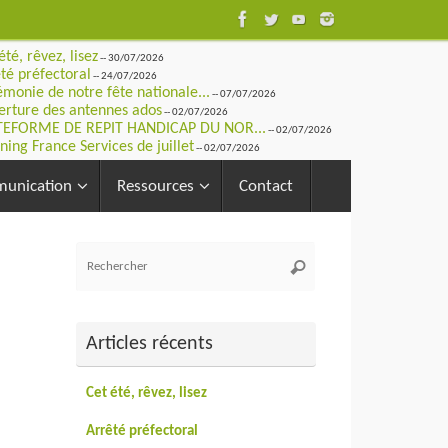
été, rêvez, lisez
-- 30/07/2026
té préfectoral
-- 24/07/2026
monie de notre fête nationale...
-- 07/07/2026
rture des antennes ados
-- 02/07/2026
TEFORME DE REPIT HANDICAP DU NOR...
-- 02/07/2026
ning France Services de juillet
-- 02/07/2026
unication
Ressources
Contact
Recherche
Rechercher
pour
:
Articles récents
Cet été, rêvez, lisez
Arrêté préfectoral