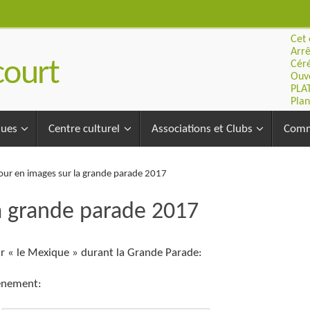
Cet 
Arrê
ourt
Céré
Ouve
PLA
Plan
ques
Centre culturel
Associations et Clubs
Comm
our en images sur la grande parade 2017
a grande parade 2017
ur « le Mexique » durant la Grande Parade:
vènement: