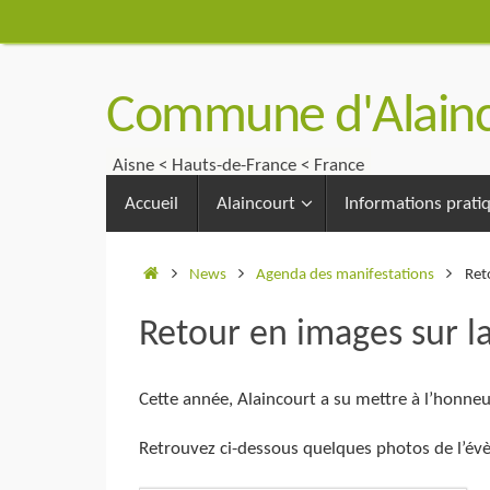
Passer
au
contenu
Commune d'Alainc
Aisne < Hauts-de-France < France
Passer
Accueil
Alaincourt
Informations prati
au
contenu
Accueil
News
Agenda des manifestations
Ret
Retour en images sur l
Cette année, Alaincourt a su mettre à l’honne
Retrouvez ci-dessous quelques photos de l’é