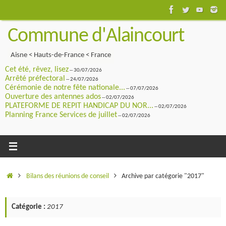
Passer
au
Commune d'Alaincourt
contenu
Aisne < Hauts-de-France < France
Cet été, rêvez, lisez
-- 30/07/2026
Arrêté préfectoral
-- 24/07/2026
Cérémonie de notre fête nationale...
-- 07/07/2026
Ouverture des antennes ados
-- 02/07/2026
PLATEFORME DE REPIT HANDICAP DU NOR...
-- 02/07/2026
Planning France Services de juillet
-- 02/07/2026
Accueil
Bilans des réunions de conseil
Archive par catégorie "2017"
Catégorie :
2017