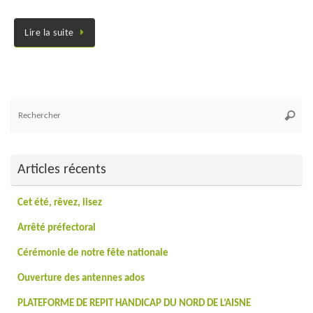
Lire la suite
Re
Reche
po
:
Articles récents
Cet été, rêvez, lisez
Arrêté préfectoral
Cérémonie de notre fête nationale
Ouverture des antennes ados
PLATEFORME DE REPIT HANDICAP DU NORD DE L’AISNE