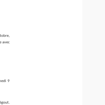
tobre,
e avec
medi 9
égout.