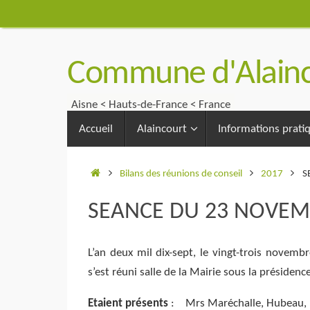
Passer
au
contenu
Commune d'Alainc
Aisne < Hauts-de-France < France
Passer
Accueil
Alaincourt
Informations prati
au
contenu
Accueil
Bilans des réunions de conseil
2017
S
SEANCE DU 23 NOVEM
L’an deux mil dix-sept, le vingt-trois novemb
s’est réuni salle de la Mairie sous la préside
Etaient présents
: Mrs Maréchalle, Hubeau, Hi