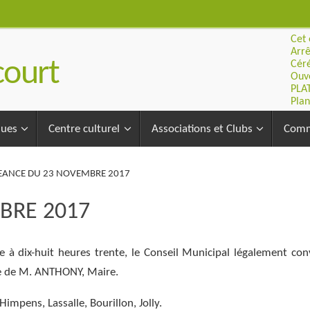
Cet 
Arrê
ourt
Céré
Ouve
PLA
Plan
ques
Centre culturel
Associations et Clubs
Comm
EANCE DU 23 NOVEMBRE 2017
BRE 2017
re à dix-huit heures trente, le Conseil Municipal légalement co
nce de M. ANTHONY, Maire.
mpens, Lassalle, Bourillon, Jolly.