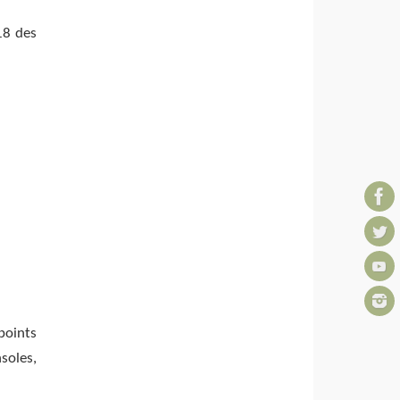
18 des
points
soles,