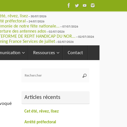
été, rêvez, lisez
-- 30/07/2026
té préfectoral
-- 24/07/2026
monie de notre fête nationale...
-- 07/07/2026
rture des antennes ados
-- 02/07/2026
TEFORME DE REPIT HANDICAP DU NOR...
-- 02/07/2026
ning France Services de juillet
-- 02/07/2026
unication
Ressources
Contact
Recherche
Rechercher
pour
:
Articles récents
nvoqué
Cet été, rêvez, lisez
Arrêté préfectoral