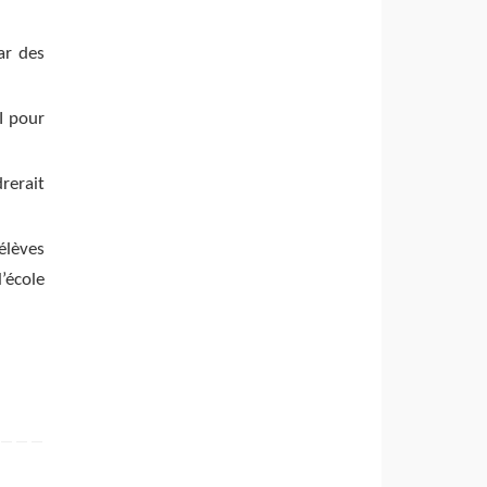
ar des
I pour
rerait
élèves
’école