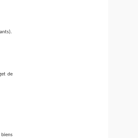
ants).
get de
 biens