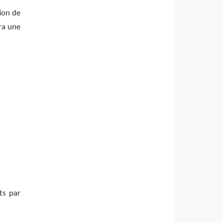
tion de
ra une
ts par