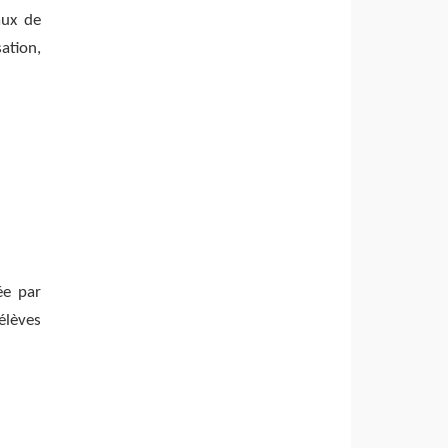
aux de
ation,
ée par
élèves