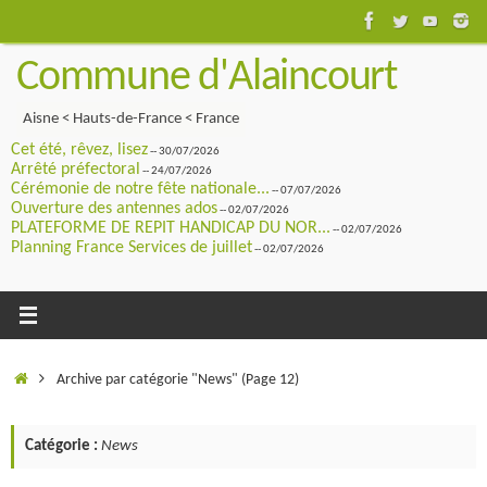
Passer
au
Commune d'Alaincourt
contenu
Aisne < Hauts-de-France < France
Cet été, rêvez, lisez
-- 30/07/2026
Arrêté préfectoral
-- 24/07/2026
Cérémonie de notre fête nationale...
-- 07/07/2026
Ouverture des antennes ados
-- 02/07/2026
PLATEFORME DE REPIT HANDICAP DU NOR...
-- 02/07/2026
Planning France Services de juillet
-- 02/07/2026
Accueil
Archive par catégorie "News"
(Page 12)
Catégorie :
News