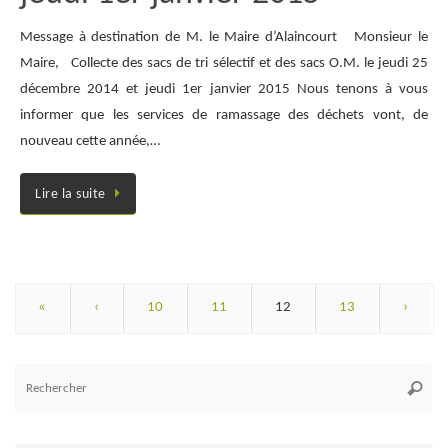
Message à destination de M. le Maire d’Alaincourt Monsieur le
Maire, Collecte des sacs de tri sélectif et des sacs O.M. le jeudi 25
décembre 2014 et jeudi 1er janvier 2015 Nous tenons à vous
informer que les services de ramassage des déchets vont, de
nouveau cette année,…
Lire la suite
«
‹
10
11
12
13
›
Re
Reche
po
: