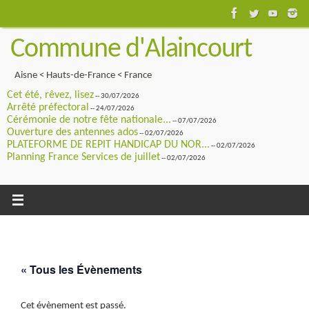
Passer
au
Commune d'Alaincourt
contenu
Aisne < Hauts-de-France < France
Cet été, rêvez, lisez
-- 30/07/2026
Arrêté préfectoral
-- 24/07/2026
Cérémonie de notre fête nationale...
-- 07/07/2026
Ouverture des antennes ados
-- 02/07/2026
PLATEFORME DE REPIT HANDICAP DU NOR...
-- 02/07/2026
Planning France Services de juillet
-- 02/07/2026
« Tous les Évènements
Cet évènement est passé.