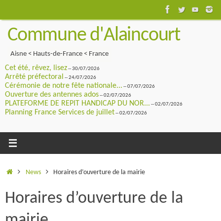
Passer
au
Commune d'Alaincourt
contenu
Aisne < Hauts-de-France < France
Cet été, rêvez, lisez
-- 30/07/2026
Arrêté préfectoral
-- 24/07/2026
Cérémonie de notre fête nationale...
-- 07/07/2026
Ouverture des antennes ados
-- 02/07/2026
PLATEFORME DE REPIT HANDICAP DU NOR...
-- 02/07/2026
Planning France Services de juillet
-- 02/07/2026
Accueil
News
Horaires d’ouverture de la mairie
Horaires d’ouverture de la
mairie