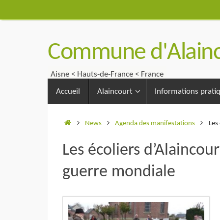
Passer
au
contenu
Commune d'Alainc
Aisne < Hauts-de-France < France
Passer
Accueil
Alaincourt
Informations prati
au
contenu
Accueil
News
Agenda des manifestations
Les
Les écoliers d’Alainco
guerre mondiale