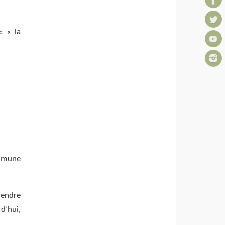
: « la
mmune
rendre
d’hui,