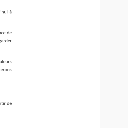
’hui à
nce de
garder
aleurs
terons
tir de