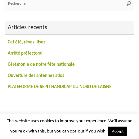
Reche
po
:
Articles récents
Cet été, rêvez, lisez
Arrêté préfectoral
Cérémonie de notre fête nationale
Ouverture des antennes ados
PLATEFORME DE REPIT HANDICAP DU NORD DE L’AISNE
This website uses cookies to improve your experience. We'll assume
you're ok with this, but you can opt-out if you wish.
Accept