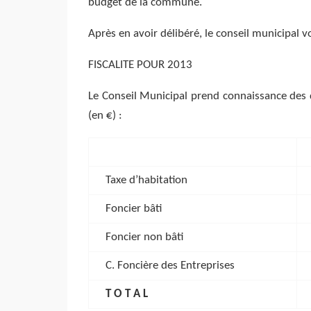
budget de la commune.
Après en avoir délibéré, le conseil municipal v
FISCALITE POUR 2013
Le Conseil Municipal prend connaissance des d
(en €) :
Taxe d’habitation
Foncier bâti
Foncier non bâti
C. Foncière des Entreprises
T O T A L