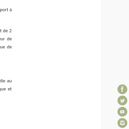
port à
t de 2
eur de
sue de
lle au
que et