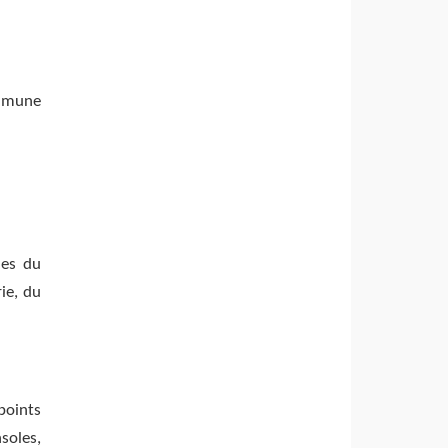
ommune
ues du
ie, du
points
soles,