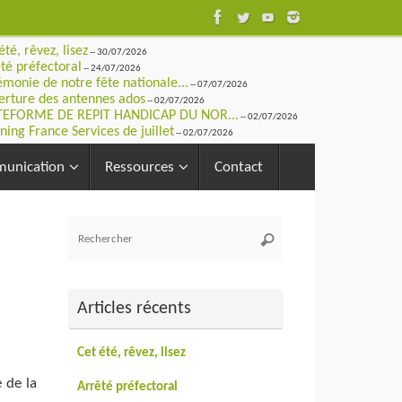
été, rêvez, lisez
-- 30/07/2026
té préfectoral
-- 24/07/2026
monie de notre fête nationale...
-- 07/07/2026
rture des antennes ados
-- 02/07/2026
TEFORME DE REPIT HANDICAP DU NOR...
-- 02/07/2026
ning France Services de juillet
-- 02/07/2026
unication
Ressources
Contact
Recherche
Rechercher
pour
:
Articles récents
Cet été, rêvez, lisez
e de la
Arrêté préfectoral