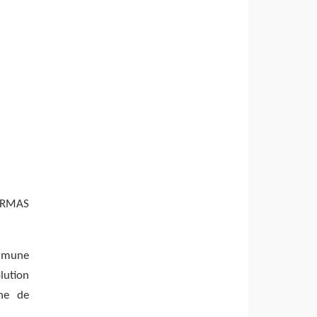
DERMAS
ommune
lution
rne de