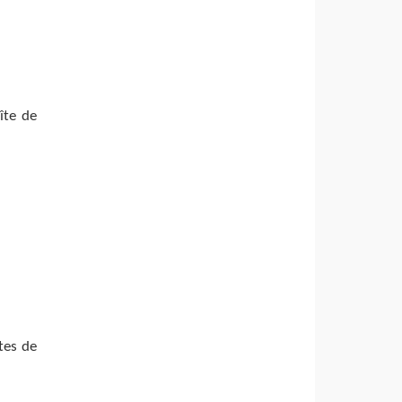
îte de
tes de