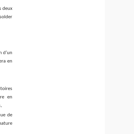
s deux
solder
n d’un
era en
toires
tre en
,
que de
nature