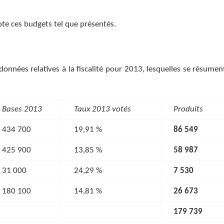
ote ces budgets tel que présentés.
onnées relatives à la fiscalité pour 2013, lesquelles se résument
Bases 2013
Taux 2013 votés
Produits
434 700
19,91 %
86 549
425 900
13,85 %
58 987
31 000
24,29 %
7 530
180 100
14,81 %
26 673
179 739