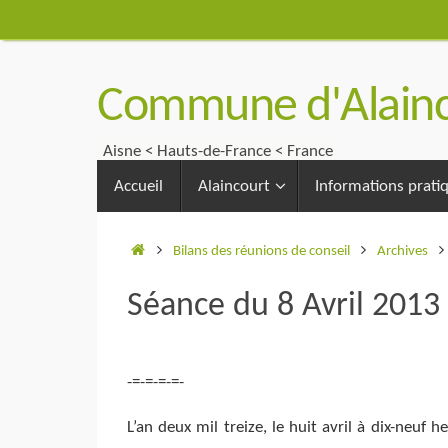
Passer
au
contenu
Commune d'Alainc
Aisne < Hauts-de-France < France
Passer
Accueil
Alaincourt
Informations prati
au
contenu
Accueil
Bilans des réunions de conseil
Archives
Séance du 8 Avril 2013
-=-=-=-=-
L’an deux mil treize, le huit avril à dix-neuf 