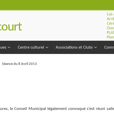
Cet 
Arrê
ourt
Céré
Ouve
PLA
Plan
ques
Centre culturel
Associations et Clubs
Comm
Séance du 8 Avril 2013
heures, le Conseil Municipal légalement convoqué s’est réuni sall