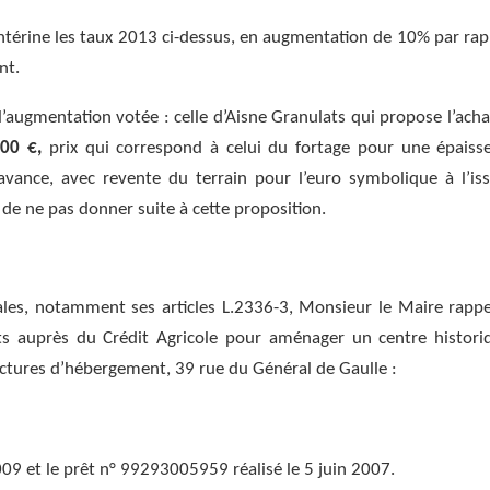
 entérine les taux 2013 ci-dessus, en augmentation de 10% par rap
nt.
’augmentation votée : celle d’Aisne Granulats qui propose l’acha
00 €,
prix qui correspond à celui du fortage pour une épaiss
vance, avec revente du terrain pour l’euro symbolique à l’is
e de ne pas donner suite à cette proposition.
iales, notamment ses articles L.2336-3, Monsieur le Maire rappe
êts auprès du Crédit Agricole pour aménager un centre histori
uctures d’hébergement, 39 rue du Général de Gaulle :
009 et le prêt n° 99293005959 réalisé le 5 juin 2007.