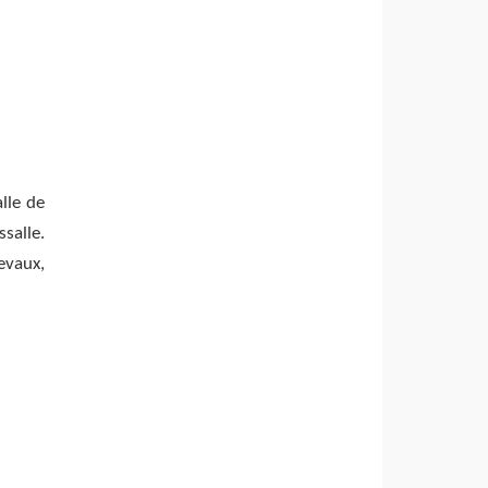
alle de
salle.
vaux,