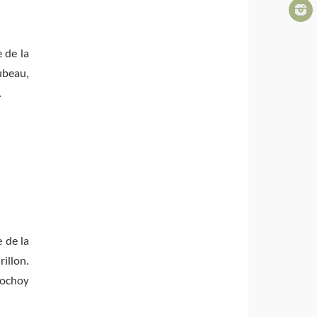
e de la
ubeau,
…
e de la
illon.
ochoy