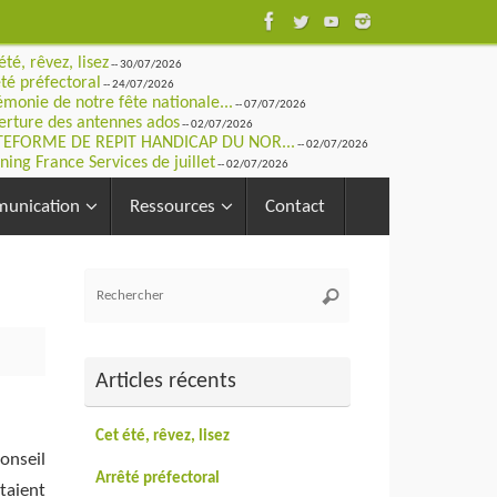
été, rêvez, lisez
-- 30/07/2026
té préfectoral
-- 24/07/2026
monie de notre fête nationale...
-- 07/07/2026
rture des antennes ados
-- 02/07/2026
TEFORME DE REPIT HANDICAP DU NOR...
-- 02/07/2026
ning France Services de juillet
-- 02/07/2026
unication
Ressources
Contact
Recherche
Rechercher
pour
:
Articles récents
Cet été, rêvez, lisez
onseil
Arrêté préfectoral
taient