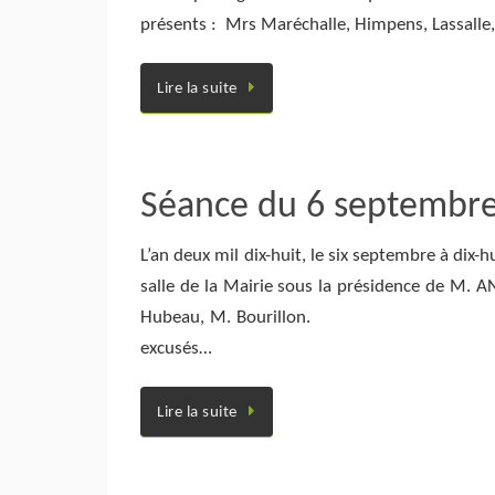
présents : Mrs Maréchalle, Himp
Lire la suite
Séance du 6 septembr
L’an deux mil dix-huit, le six septembre à dix-
salle de la Mairie sous la présidence de M. 
Hubeau, M. Bourillon. Mmes Testu,
excusés…
Lire la suite