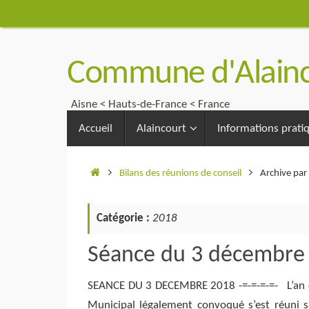
Passer
au
contenu
Commune d'Alainc
Aisne < Hauts-de-France < France
Passer
Accueil
Alaincourt
Informations prati
au
contenu
Accueil
Bilans des réunions de conseil
Archive par
Catégorie :
2018
Séance du 3 décembre
SEANCE DU 3 DECEMBRE 2018 -=-=-=-=- L’an deux
Municipal légalement convoqué s’est réuni s