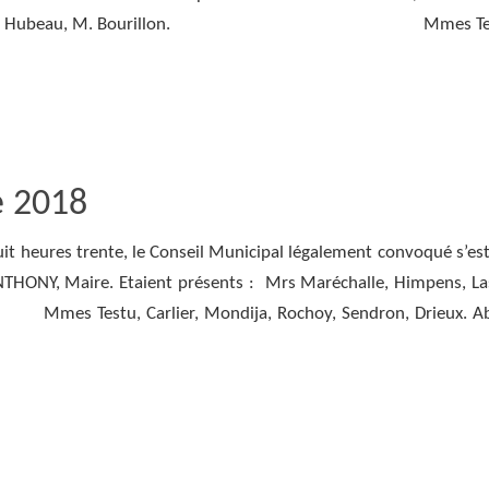
ens, Lassalle, Hubeau, M. Bourillon. Mmes Tes
e 2018
huit heures trente, le Conseil Municipal légalement convoqué s’es
ANTHONY, Maire. Etaient présents : Mrs Maréchalle, Himpens, Las
 Carlier, Mondija, Rochoy, Sendron, Drieux. Ab