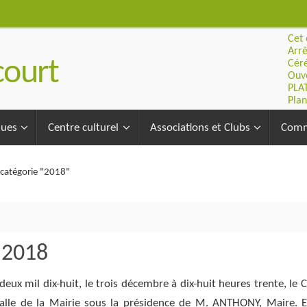
Cet 
Arrê
ourt
Céré
Ouve
PLA
Plan
ques
Centre culturel
Associations et Clubs
Comm
 catégorie "2018"
 2018
 mil dix-huit, le trois décembre à dix-huit heures trente, le C
alle de la Mairie sous la présidence de M. ANTHONY, Maire. E