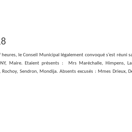
18
euf heures, le Conseil Municipal légalement convoqué s’est réuni s
Y, Maire. Etaient présents : Mrs Maréchalle, Himpens, Las
ron, Mondija. Absents excusés : Mmes Drieux, De