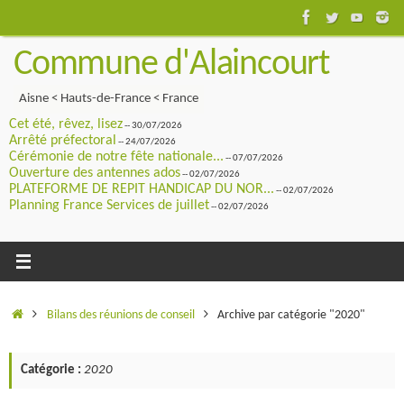
Passer
au
Commune d'Alaincourt
contenu
Aisne < Hauts-de-France < France
Cet été, rêvez, lisez
-- 30/07/2026
Arrêté préfectoral
-- 24/07/2026
Cérémonie de notre fête nationale...
-- 07/07/2026
Ouverture des antennes ados
-- 02/07/2026
PLATEFORME DE REPIT HANDICAP DU NOR...
-- 02/07/2026
Planning France Services de juillet
-- 02/07/2026
Accueil
Bilans des réunions de conseil
Archive par catégorie "2020"
Catégorie :
2020