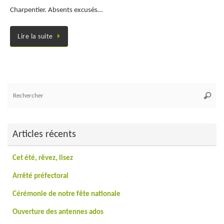
Charpentier. Absents excusés…
Lire la suite
Re
Reche
po
:
Articles récents
Cet été, rêvez, lisez
Arrêté préfectoral
Cérémonie de notre fête nationale
Ouverture des antennes ados